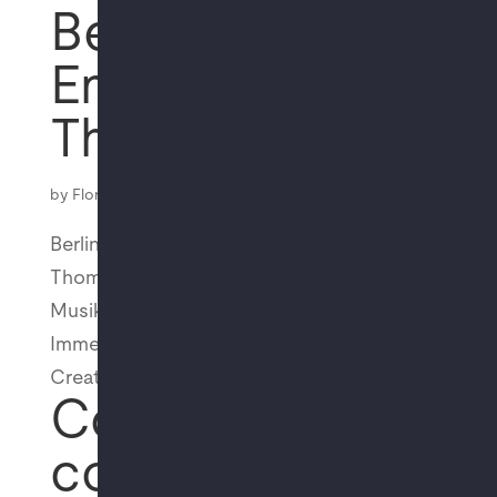
Berliner
Ensemble Der
Theatermacher
by
Florian
|
Oct 12, 2023
Berliner Ensemble – Der Theatermacher von
Thomas Bernhard Regie: Oliver Reese,
Musikalische Leitung: Jörg Gollasch
Immersive sound design, Klangarchitektur,
Creative Producer: MMT-TLV Ltd.
Colonnade
concerts 2023